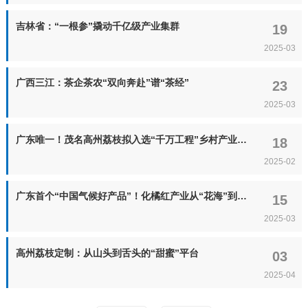
吉林省：“一根参”撬动千亿级产业集群
19
2025-03
广西三江：茶企茶农“双向奔赴”谱“茶经”
23
2025-03
广东唯一！茂名高州荔枝拟入选“千万工程”乡村产业类典型案例
18
2025-02
广东首个“中国气候好产品”！化橘红产业从“花海”到“蓝海”
15
2025-03
高州荔枝定制：从山头到舌头的“甜蜜”平台
03
2025-04