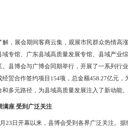
了解，展会期间客商云集，观展市民群众热情高
县域专馆、广东县域高质量发展专馆、县域产业
区。
县博会与广博会同期举行
，
开展
了一系列行
成
经贸合作
签约项目
154
项
，
总
金额
458.27
亿元，
台和多元路径，为县域高质量发展注入了新动能
朋满座
受到广泛关注
月
23
日开幕以来，
县博
会受到各界广泛关注。据