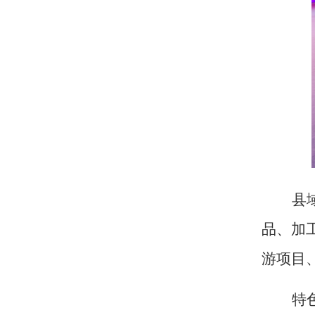
县
品、加
游项目
特