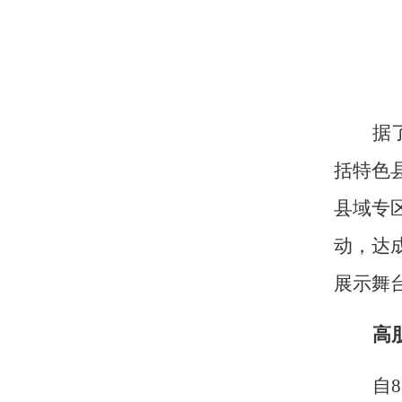
据
括特色
县域专
动
，
达
展示舞
高
自
8