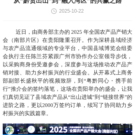
从“黔货出山”到“融入湾区”的共赢之路
2025-10-22
近日，由商务部主办的
2025 年全国农产品产销大
会（南部片区）在贵阳隆重召开。作为深耕县域经济
与农产品流通领域的专业平台，中国县域博览会组委
会执行主任陈兰芬紧跟广州市协作办公室领导步伐，
以采购商身份受邀参会，深度参与这场推动农产品产
销对接、助力乡村振兴的行业盛会。从开幕式上商务
部副部长盛秋平的视频致辞，到“粤黔同心・携手前
行”推介会的签约落笔，这场在贵阳举办的盛会，让我
们真切见证了县域农产品从“出山进城”到“链接世界”的
进阶之路，更以2000万签约订单，续写了协同助力乡
村振兴的实践篇章。