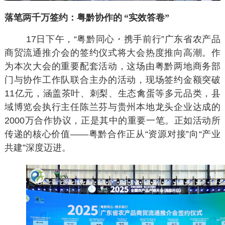
落笔两千万签约：粤黔协作的
“实效答卷”
17日下午，“粤黔同心・携手前行”广东省农产品
商贸流通推介会的签约仪式将大会热度推向高潮。作
为本次大会的重要配套活动，这场由粤黔两地商务部
门与协作工作队联合主办的活动，现场签约金额突破
11亿元，涵盖茶叶、刺梨、生态禽蛋等多元品类，县
域博览会执行主任陈兰芬与贵州本地龙头企业达成的
2000万合作协议，正是其中的重要一笔。正如活动所
传递的核心价值——粤黔合作正从“资源对接”向“产业
共建”深度迈进。