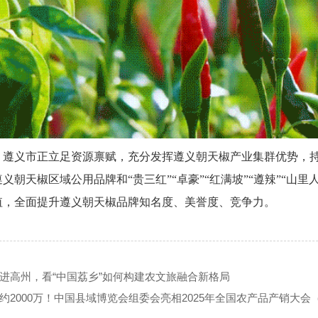
义市正立足资源禀赋，充分发挥遵义朝天椒产业集群优势，
遵义朝天椒区域公用品牌和“贵三红
”“卓豪”“红满坡”“遵辣”“
值，全面提升遵义朝天椒品牌知名度、美誉度、竞争力。
进高州，看“中国荔乡”如何构建农文旅融合新格局
约2000万！中国县域博览会组委会亮相2025年全国农产品产销大会（