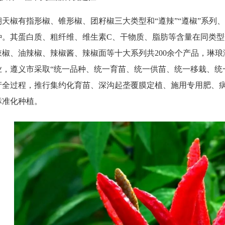
椒有指形椒、锥形椒、团籽椒三大类型和
“遵辣”“遵椒”系
种。其蛋白质、粗纤维、维生素C、干物质、脂肪等含量在同类
辣椒、油辣椒、辣椒酱、辣椒面等十大系列共200余个产品，琳
业，遵义市采取“统一品种、统一育苗、统一供苗、统一移栽、统一
产全过程，推行集约化育苗、深沟起垄覆膜定植、施用专用肥、
标准化种植。