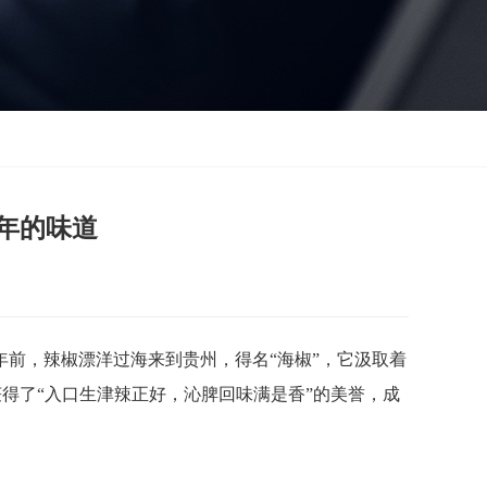
0年的味道
0年前，辣椒漂洋过海来到贵州，得名“海椒”，它汲取着
得了“入口生津辣正好，沁脾回味满是香”的美誉，成