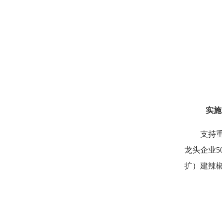
实施
支持重点
龙头企业5
扩）建辣椒