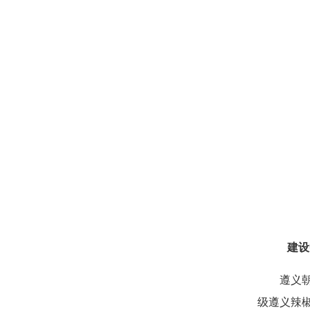
建设
遵义朝天
级遵义辣