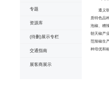
专题
遵义朝天
质特色品
资源库
泡椒、糟
朝天椒产
(待删)展示专栏
范辣椒生
种培优和
交通指南
展客商展示