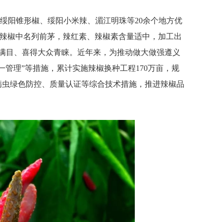
列、绥阳锥形椒、绥阳小米辣、湄江明珠等20余个地方优
型辣椒中名列前茅，辣红素、辣椒素含量适中，加工出
琅满目、喜得大众青睐。近年来，为推动做大做强遵义
管理”等措施，累计实施辣椒换种工程170万亩，规
病虫绿色防控、质量认证等综合技术措施，推进辣椒品