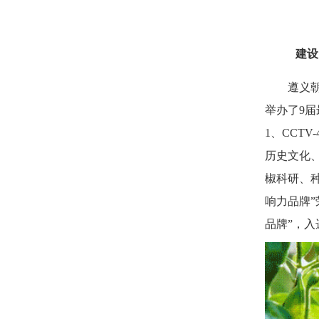
建设
遵义朝天
举办了
9
1、CCT
历史文化
椒科研、
响力品牌”
品牌”，入