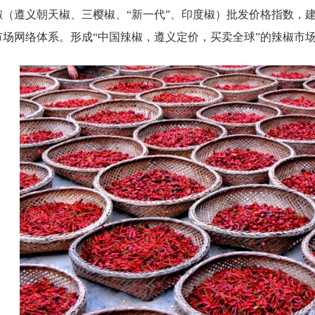
椒（遵义朝天椒、三樱椒、“新一代
”
、印度椒）批发价格指数，
市场网络体系。形成“中国辣椒，遵义定价，买卖全球”的辣椒市