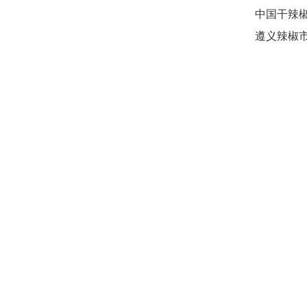
中国干辣
遵义辣椒